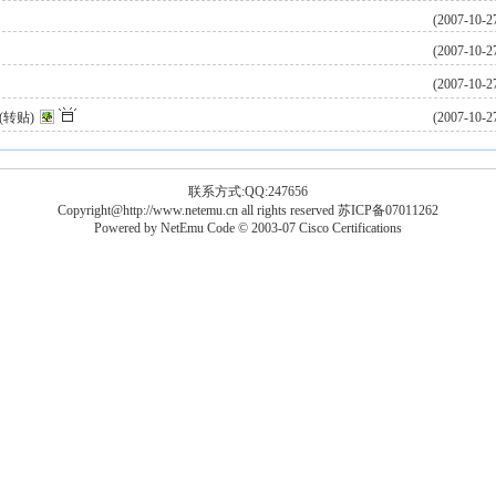
(2007-10-2
(2007-10-2
(2007-10-2
1(转贴)
(2007-10-2
联系方式:QQ:247656
Copyright@http://www.netemu.cn all rights reserved
苏ICP备07011262
Powered by
NetEmu
Code © 2003-07
Cisco Certifications