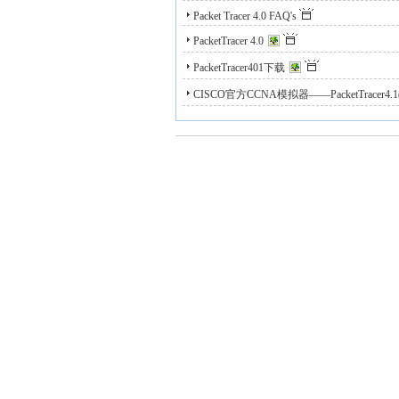
Packet Tracer 4.0 FAQ's
PacketTracer 4.0
PacketTracer401下载
CISCO官方CCNA模拟器——PacketTracer4.