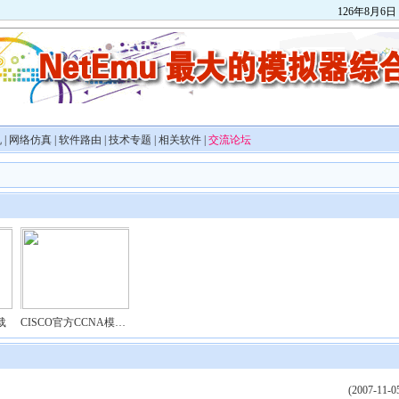
126
年
8
月
6
日
机
|
网络仿真
|
软件路由
|
技术专题
|
相关软件
|
交流论坛
下载
CISCO官方CCNA模拟器——Pack..
(2007-11-0